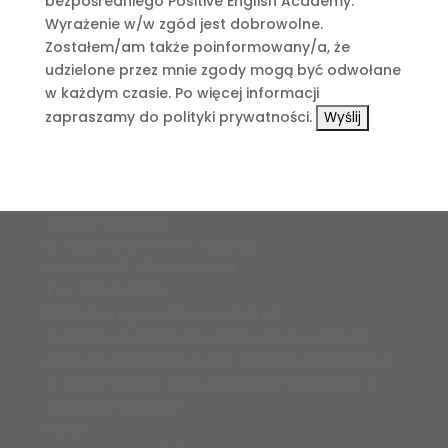
bezpośredniego Positive English Academy.
Wyrażenie w/w zgód jest dobrowolne.
Zostałem/am także poinformowany/a, że
udzielone przez mnie zgody mogą być odwołane
w każdym czasie. Po więcej informacji
zapraszamy do polityki prywatności.
Adresy siedziby:
ul. Szkolna 5, 05-140 Jadwisin
ul. Słodka 7, 05-140 Serock
Tel.
:
880 158 975
M@il:
biuro@positive-english.pl
Jesteśmy jedynym akredytowanym centrum
metod Teddy Eddie, Savvy Ed i Edward’s League
w gminie Serock. Tych metod nie znajdziesz w
żadnej innej szkole.
kursy